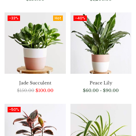
-33%
Hot
-40%
Jade Succulent
Peace Lily
$
150.00
$
100.00
$
60.00
-
$
90.00
-50%