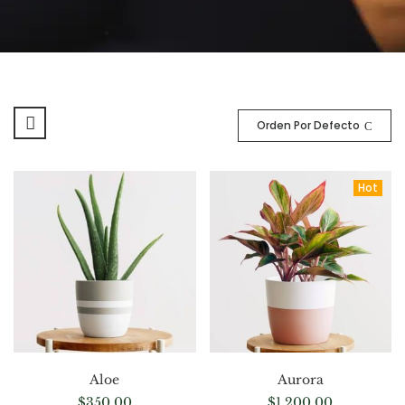
Orden Por Defecto
Hot
Aloe
Aurora
$
350.00
$
1,200.00