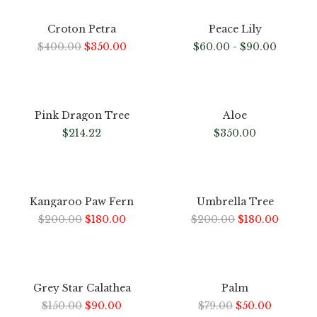
-13%
-40%
Croton Petra
Peace Lily
$
400.00
$
350.00
$
60.00
-
$
90.00
Hot
Pink Dragon Tree
Aloe
$
214.22
$
350.00
Hot
-10%
-10%
Kangaroo Paw Fern
Umbrella Tree
$
200.00
$
180.00
$
200.00
$
180.00
-40%
Hot
-37%
Out
Of
Grey Star Calathea
Palm
Stock
$
150.00
$
90.00
$
79.00
$
50.00