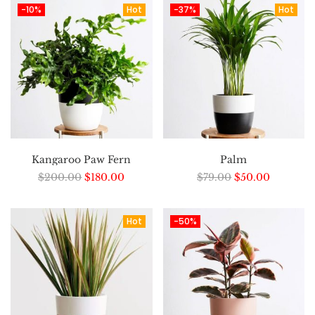
-10%
Hot
-37%
Hot
Kangaroo Paw Fern
Palm
$
200.00
$
180.00
$
79.00
$
50.00
Hot
-50%